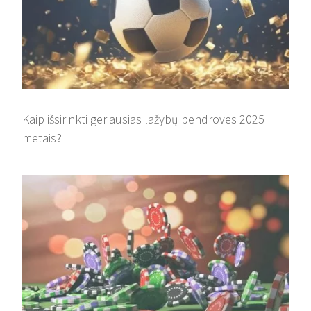
Kaip išsirinkti geriausias lažybų bendroves 2025
metais?