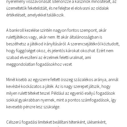
nyeremény visszavonását. Ellenőrizze a kaszinók minősítését, az
üzemeltetők feketelistáit, és ne felejtse el elolvasni az oldalak
értékeléseit, amelyekkel találkozik.
A bankroll kezelése szintén nagyon fontos szempont, akár
rulettjátékos vagy, akár nem. Itt akár általánosságban is
beszélhetsz a játékod irányításáról. A szerencsejátékról köztudott,
hogy függőséget okoz, és jelentős károkat okozhat. Ezért nem
szabad elveszíteni az érzelmek feletti uralmat, ami
meggondolatlan fogadásokhoz vezet.
Minél kisebb az egyszerre feltett összeg százalékos aránya, annál
kevésbé kockázatos a játék. Az is nagy szerepet játszik, hogy
milyen rulett téteket teszel. Például az egyenlő esélyű fogadások
sokkal gyakrabban nyernek, mint a pontos számfogadások, így
kevesebb pénzre lesz szüksége.
Célszerű fogadási limiteket beállítani tétenként, ülésenként,