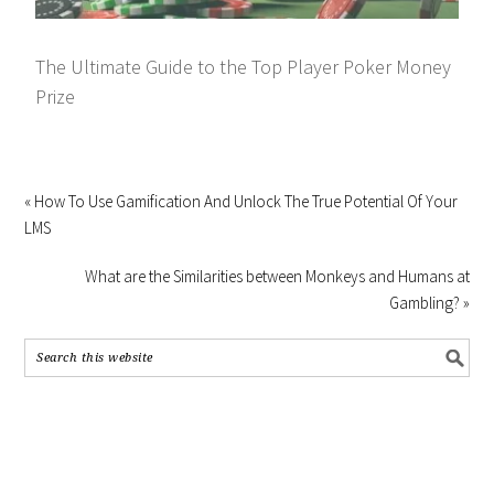
The Ultimate Guide to the Top Player Poker Money
Prize
« How To Use Gamification And Unlock The True Potential Of Your
LMS
What are the Similarities between Monkeys and Humans at
Gambling? »